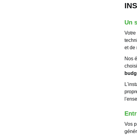
IN
Un s
Votre
techn
et de
Nos é
choisi
budget
L'inst
propre
l'ens
Entr
Vos p
génér