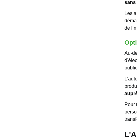
sans 
Les a
démar
de fi
Opti
Au-de
d'éle
public
L'aut
produ
auprè
Pour 
perso
trans
L'