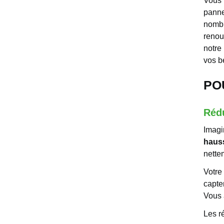
Vous 
panne
nombr
renou
notre
vos b
PO
Réd
Imagin
hauss
nette
Votre
capte
Vous 
Les ré