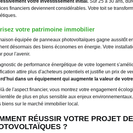
essivement votre investissement initial.
Sur 25 à 30 ans, du
ices financiers deviennent considérables. Votre toit se transfor
étiques.
risez votre patrimoine immobilier
aison équipée de panneaux photovoltaïques gagne aussitôt en a
hent désormais des biens économes en énergie. Votre installati
 pour l'avenir.
agnostic de performance énergétique de votre logement s'amélio
fication attire plus d'acheteurs potentiels et justifie un prix de v
rd'hui dans un équipement qui augmente la valeur de votre
là de l'aspect financier, vous montrez votre engagement écolo
lientèle de plus en plus sensible aux enjeux environnementaux.
s biens sur le marché immobilier local.
MMENT RÉUSSIR VOTRE PROJET D
OTOVOLTAÏQUES ?