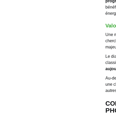
progr
bénéf
énerg
Valo
Une m
cherc
majeur
Le di
classi
aujou
Au-de
une c
autre
CO
PH