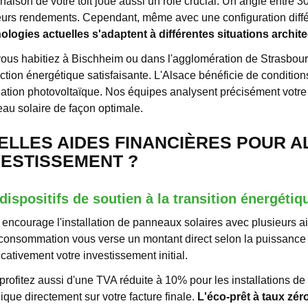
inaison de votre toit joue aussi un rôle crucial. Un angle entre 
eurs rendements. Cependant, même avec une configuration différe
ologies actuelles s'adaptent à différentes situations archite
ous habitiez à Bischheim ou dans l'agglomération de Strasbourg
ction énergétique satisfaisante. L'Alsace bénéficie de conditions
llation photovoltaïque. Nos équipes analysent précisément vot
au solaire de façon optimale.
ELLES AIDES FINANCIÈRES POUR 
VESTISSEMENT ?
dispositifs de soutien à la transition énergétiq
t encourage l'installation de panneaux solaires avec plusieurs a
oconsommation vous verse un montant direct selon la puissance de
icativement votre investissement initial.
profitez aussi d'une TVA réduite à 10% pour les installations d
ique directement sur votre facture finale.
L'éco-prêt à taux zé