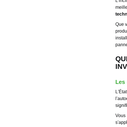
L'incl
meill
techn
Que v
produ
insta
panne
QU
IN
Les 
L'Éta
l'aut
signif
Vous 
s'appl