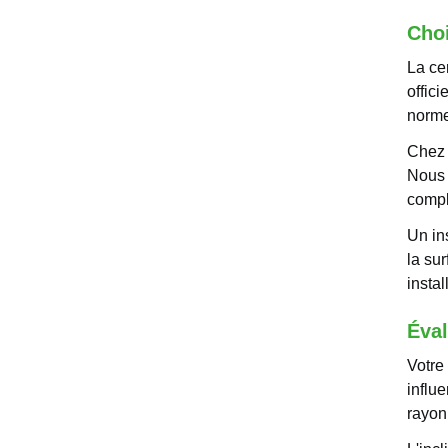
Choi
La ce
offici
norm
Chez 
Nous 
compl
Un ins
la su
instal
Éval
Votre 
influ
rayon