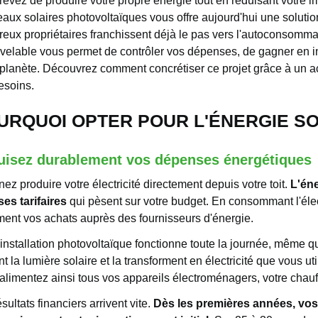
rêvez de produire votre propre énergie tout en réduisant votre i
aux solaires photovoltaïques vous offre aujourd'hui une solutio
eux propriétaires franchissent déjà le pas vers l'autoconsommati
velable vous permet de contrôler vos dépenses, de gagner en 
 planète. Découvrez comment concrétiser ce projet grâce à un
esoins.
URQUOI OPTER POUR L'ÉNERGIE SO
uisez durablement vos dépenses énergétiques
ez produire votre électricité directement depuis votre toit.
L'éne
es tarifaires
qui pèsent sur votre budget. En consommant l'élec
ment vos achats auprès des fournisseurs d'énergie.
 installation photovoltaïque fonctionne toute la journée, même 
nt la lumière solaire et la transforment en électricité que vous 
alimentez ainsi tous vos appareils électroménagers, votre chau
sultats financiers arrivent vite.
Dès les premières années, v