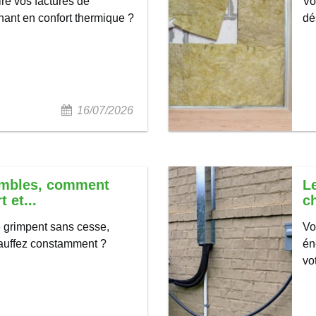
re vos factures de
Vo
nant en confort thermique ?
dé
16/07/2026
ombles, comment
L
 et...
c
e grimpent sans cesse,
Vo
uffez constamment ?
én
vo