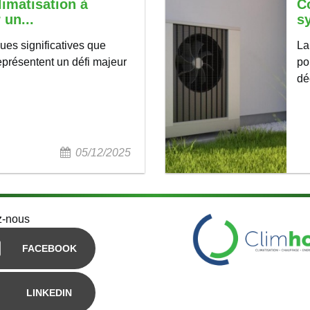
limatisation à
C
 un...
s
ues significatives que
La
eprésentent un défi majeur
po
dé
05/12/2025
z-nous
FACEBOOK
LINKEDIN