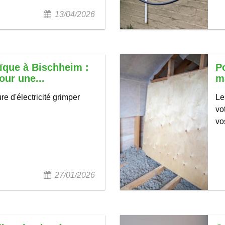
13/04/2026
ïque à Bischheim :
P
our une...
ma
re d'électricité grimper
Le
vo
vos
27/01/2026